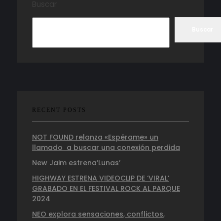
Buscar
Buscar
RECENT POSTS
NOT FOUND relanza «Espérame» un
llamado a buscar una conexión perdida
New Jaim estrena’Lunas’
HIGHWAY ESTRENA VIDEOCLIP DE ‘VIRAL’
GRABADO EN EL FESTIVAL ROCK AL PARQUE
2024
NEO explora sensaciones, conflictos,