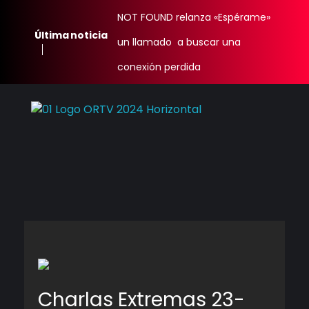
NOT FOUND relanza «Espérame»
Última noticia
un llamado a buscar una
conexión perdida
Oscura Radio TV
Complete Elementor Demo - Phlox WordPress Theme
Charlas Extremas 23-