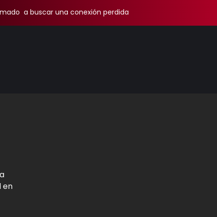
amado a buscar una conexión perdida
ia
l en