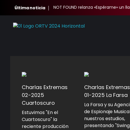
NOT FOUND relanza «Espérame» un ll
Última noticia
Oscura Radio TV
Complete Elementor Demo - Phlox WordPress Theme
Charlas Extremas
Charlas Extremas
02-2025
01-2025 La Farsa
Cuartoscuro
La Farsa y su Agenc
de Espionaje Musica
Estuvimos "En el
nuestros estudios,
Cuartoscuro" la
presentando "Swing
reciente producción