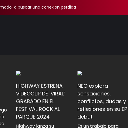
amado a buscar una conexión perdida
HIGHWAY ESTRENA
NEO explora
VIDEOCLIP DE ‘VIRAL’
sensaciones,
GRABADO EN EL
conflictos, dudas y
FESTIVAL ROCK AL
reflexiones en su EP
iego
PARQUE 2024
debut
na
de
Highway lanza su
Es un trabajo para