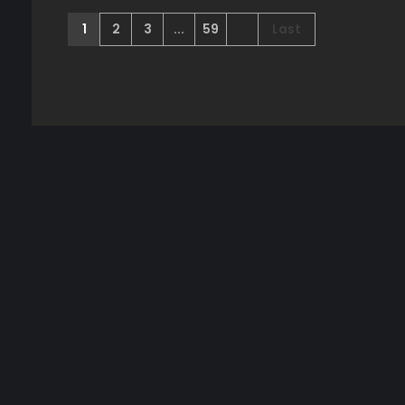
1
2
3
...
59
Last