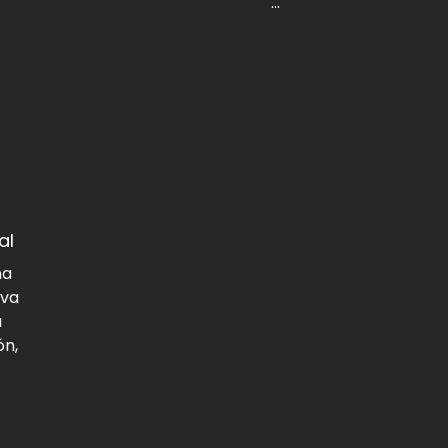
...
al
na
eva
u
ón,