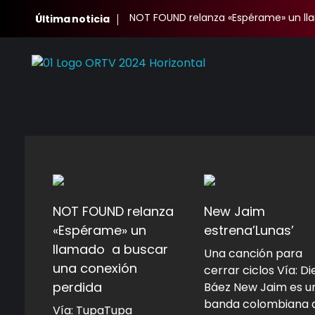
NOT FOUND relanza «Espérame» un ll
Última noticia
Oscura Radio TV
Complete Elementor Demo - Phlox WordPress Theme
NOT FOUND relanza
New Jaim
«Espérame» un
estrena’Lunas’
llamado a buscar
Una canción para
una conexión
cerrar ciclos Vía: D
perdida
Báez New Jaim es u
banda colombiana 
Vía: TupaTupa