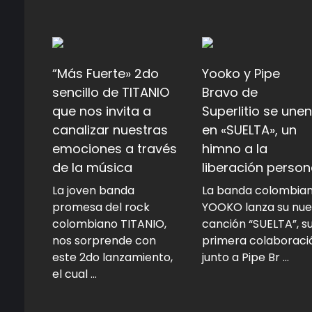
“Más Fuerte» 2do
Yooko y Pipe
sencillo de TITANIO
Bravo de
que nos invita a
Superlitio se unen
canalizar nuestras
en «SUELTA», un
emociones a través
himno a la
de la música
liberación person
La joven banda
La banda colombia
promesa del rock
YOOKO lanza su nu
colombiano TITANIO,
canción “SUELTA”, s
nos sorprende con
primera colaboraci
este 2do lanzamiento,
junto a Pipe Br ...
el cual ...