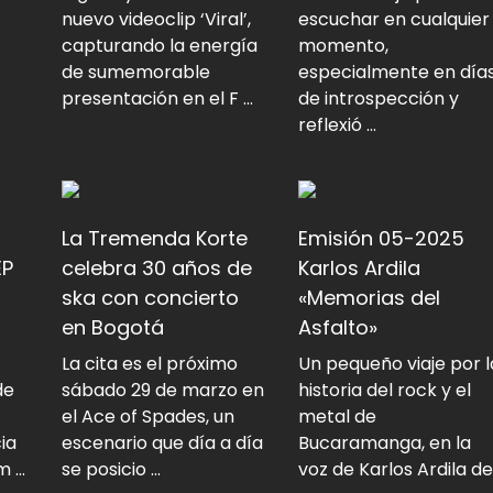
nuevo videoclip ‘Viral’,
escuchar en cualquier
capturando la energía
momento,
de sumemorable
especialmente en día
presentación en el F ...
de introspección y
reflexió ...
La Tremenda Korte
Emisión 05-2025
EP
celebra 30 años de
Karlos Ardila
ska con concierto
«Memorias del
en Bogotá
Asfalto»
La cita es el próximo
Un pequeño viaje por l
de
sábado 29 de marzo en
historia del rock y el
el Ace of Spades, un
metal de
ia
escenario que día a día
Bucaramanga, en la
 ...
se posicio ...
voz de Karlos Ardila de