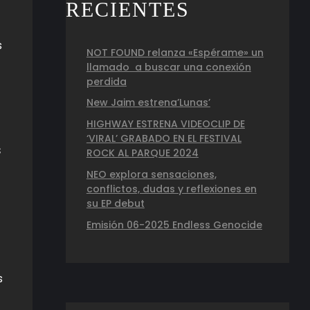
RECIENTES
s
NOT FOUND relanza «Espérame» un
llamado a buscar una conexión
perdida
New Jaim estrena’Lunas’
HIGHWAY ESTRENA VIDEOCLIP DE
‘VIRAL’ GRABADO EN EL FESTIVAL
s
ROCK AL PARQUE 2024
NEO explora sensaciones,
conflictos, dudas y reflexiones en
su EP debut
Emisión 06-2025 Endless Genocide
s