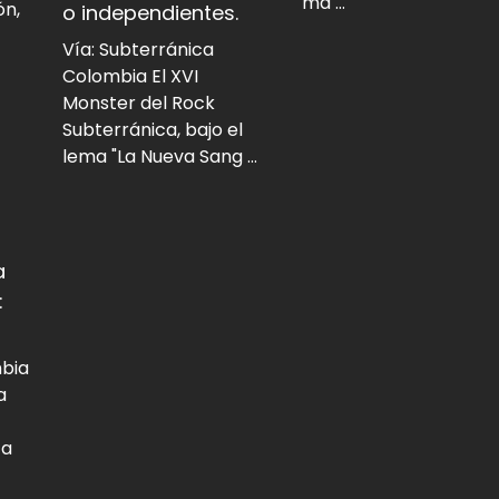
má ...
ón,
o independientes.
Vía: Subterránica
Colombia El XVI
Monster del Rock
Subterránica, bajo el
lema "La Nueva Sang ...
a
:
mbia
a
ta