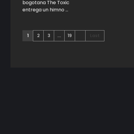
bogotana The Toxic
entrega un himno ...
1
2
3
...
19
Last