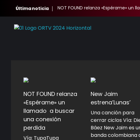
NOT FOUND relanza «Espérame» un ll
Última noticia
Oscura Radio TV
Complete Elementor Demo - Phlox WordPress Theme
NOT FOUND relanza
New Jaim
«Espérame» un
estrena’Lunas’
llamado a buscar
Una canción para
una conexión
cerrar ciclos Vía: D
perdida
Báez New Jaim es u
banda colombiana 
Vía: TupaTupa