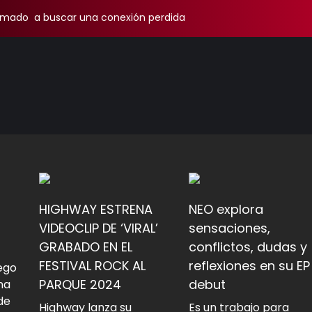
amado a buscar una conexión perdida
HIGHWAY ESTRENA
NEO explora
VIDEOCLIP DE ‘VIRAL’
sensaciones,
GRABADO EN EL
conflictos, dudas y
FESTIVAL ROCK AL
reflexiones en su EP
iego
PARQUE 2024
debut
na
de
Highway lanza su
Es un trabajo para