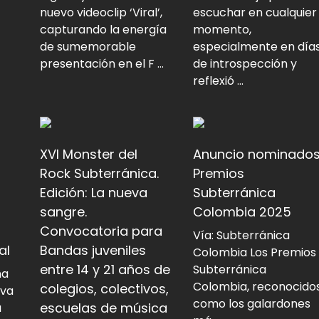
nuevo videoclip ‘Viral’,
escuchar en cualquier
capturando la energía
momento,
de sumemorable
especialmente en día
presentación en el F ...
de introspección y
reflexió ...
XVI Monster del
Anuncio nominado
Rock Subterránica.
Premios
Edición: La nueva
Subterránica
sangre.
Colombia 2025
Convocatoria para
Vía: Subterránica
al
Bandas juveniles
Colombia Los Premios
entre 14 y 21 años de
Subterránica
na
Colombia, reconocido
colegios, colectivos,
eva
como los galardones
escuelas de música
u