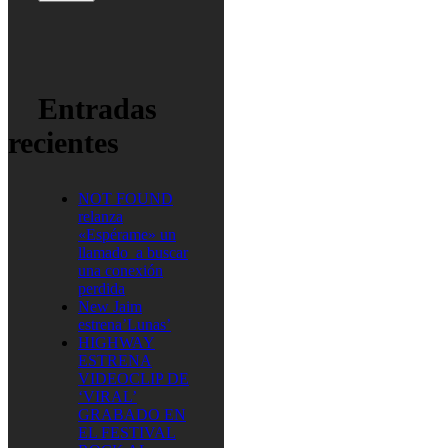
Entradas
recientes
NOT FOUND
relanza
«Espérame» un
llamado a buscar
una conexión
perdida
New Jaim
estrena’Lunas’
HIGHWAY
ESTRENA
VIDEOCLIP DE
‘VIRAL’
GRABADO EN
EL FESTIVAL