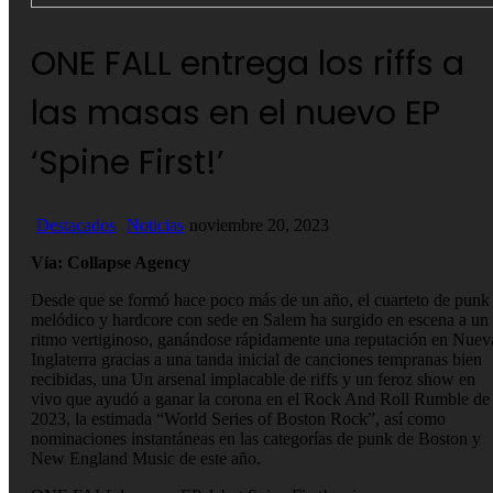
ONE FALL entrega los riffs a
las masas en el nuevo EP
‘Spine First!’
Destacados
Noticias
noviembre 20, 2023
Vía: Collapse Agency
Desde que se formó hace poco más de un año, el cuarteto de punk
melódico y hardcore con sede en Salem ha surgido en escena a un
ritmo vertiginoso, ganándose rápidamente una reputación en Nuev
Inglaterra gracias a una tanda inicial de canciones tempranas bien
recibidas, una Un arsenal implacable de riffs y un feroz show en
vivo que ayudó a ganar la corona en el Rock And Roll Rumble de
2023, la estimada “World Series of Boston Rock”, así como
nominaciones instantáneas en las categorías de punk de Boston y
New England Music de este año.