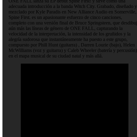
ONE FALL lanza su EP debut Spine First! y sirve como una
adecuada introducción a la banda Witch City. Grabado, diseñado y
mezclado por Kyle Paradis en New Alliance Audio en Somerville,
Spine First. es un apasionante esfuerzo de cinco canciones,
completo con una versión final de Bruce Springsteen, que desdibu
aún más las líneas de género de ONE FALL, capturando la
velocidad de la interpretación, la intensidad de los gruñidos y la
alegría sudorosa que instantáneamente ha puesto a este grupo,
compuesto por Phill Hunt (guitarra) , Darren Lourie (bajo), Helen
McWilliams (voz y guitarra) y Caleb Wheeler (batería y percusión)
en el mapa musical de su ciudad natal y más allá.