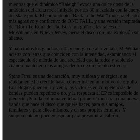
mientras que el dinámico “Raleigh” evoca una dulce dosis de la
ambición del arena rock infligida por los 80 mezclada con la energ
del skate punk. El contundente “Back to the Wall” muestra el lado
más agresivo y conflictivo de ONE FALL, y una versión inspirada
de “Born To Run” de The Boss, un guiño a las raíces de
McWilliams en Nueva Jersey, cierra el disco con una explosión sin
aliento.
Y bajo todos los ganchos, riffs y energía de alto voltaje, McWillia
acierta con letras que coinciden con la intensidad, examinando el
espectáculo de mierda de una sociedad que la rodea y sabiendo
cuándo mantener a los amigos dentro de un círculo estrecho.
Spine First! es una declaración, muy ruidosa y enérgica, que
rápidamente ha crecido hasta convertirse en un motivo de orgullo.
Los elogios pueden ir y venir, las victorias en competencias de
bandas pueden repetirse o no, y la respuesta al EP es imposible de
predecir. ¡Pero la columna vertebral primero! muestra a una nueva
banda que hace el disco que quiere hacer, para sus amigos,
familiares y para ellos mismos, y en sus propios términos. Y
simplemente no pueden esperar para presumir al cabrón.