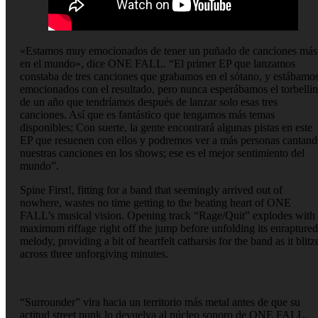
«Estamos muy emocionados de tener un puñado de canciones más
en el mundo», dice ONE FALL. “El primer EP que lanzamos
constaba de tres canciones que grabamos en el sótano, y estábamo
emocionados con el resultado, pero nunca esperábamos el torbelli
de un año que tendríamos después de lanzar solo esas tres
canciones. Así que es fantástico que tengamos más temas
disponibles; Con suerte, la gente encontrará algunas pistas en este
EP que resuenen con ellos y podremos ver a más personas cantan
nuestras canciones en los shows; ese es el mejor sentimiento del
mundo”.
Spine First!, fitting for a band that seemingly arrived out of
nowhere, wastes no time getting to the beating heart of ONE
FALL’s musical vision. Opening track “Rage/Quit” explodes with
maximum riffage right off the jump before unfolding its enraptured
melody, providing a bit of heartfelt catharsis for the band as it blitz
across three unforgiving minutes.
“Surrounder” vira hacia un territorio más metal antes de que su
actitud street punk lo devuelva al núcleo sonoro de ONE FALL,