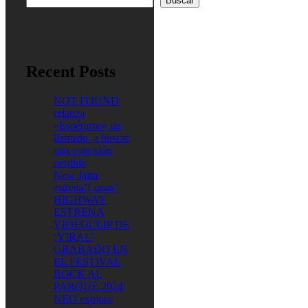
Buscar
Recent Posts
NOT FOUND
relanza
«Espérame» un
llamado a buscar
una conexión
perdida
New Jaim
estrena’Lunas’
HIGHWAY
ESTRENA
VIDEOCLIP DE
‘VIRAL’
GRABADO EN
EL FESTIVAL
ROCK AL
PARQUE 2024
NEO explora