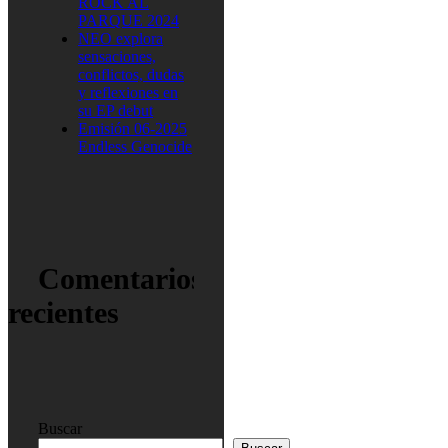
ROCK AL
PARQUE 2024
NEO explora
sensaciones,
conflictos, dudas
y reflexiones en
su EP debut
Emisión 06-2025
Endless Genocide
Comentarios
recientes
Buscar