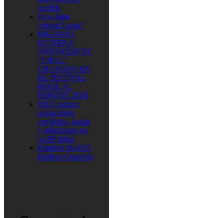
perdida
New Jaim
estrena’Lunas’
HIGHWAY
ESTRENA
VIDEOCLIP DE
‘VIRAL’
GRABADO EN
EL FESTIVAL
ROCK AL
PARQUE 2024
NEO explora
sensaciones,
conflictos, dudas
y reflexiones en
su EP debut
Emisión 06-2025
Endless Genocide