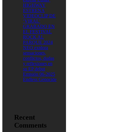
HIGHWAY
ESTRENA
VIDEOCLIP DE
‘VIRAL’
GRABADO EN
EL FESTIVAL
ROCK AL
PARQUE 2024
NEO explora
sensaciones,
conflictos, dudas
y reflexiones en
su EP debut
Emisión 06-2025
Endless Genocide
Recent
Comments