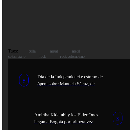
Tags:
bulla
metal
metal
colombiano
rock
rock colombiano
Día de la Independencia: estreno de
ópera sobre Manuela Sáenz, de
Francisco Zumaqué y Carlos
Satizabal
Amirtha Kidambi y los Elder Ones
llegan a Bogotá por primera vez