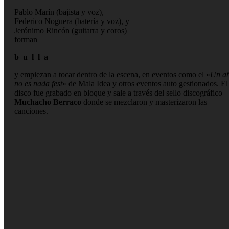
Pablo Marín (bajista y voz),
Federico Noguera (batería y voz), y
Jerónimo Rincón (guitarra y coros)
forman
b u l l a
y empiezan a tocar dentro de la escena, en eventos como el «
Un a
no es nada fest
» de Mala Idea y otros eventos auto gestionados. El
disco fue grabado en bloque y sale a través del sello discográfico
Muchacho Berraco
donde se mezclaron y masterizaron las
canciones.