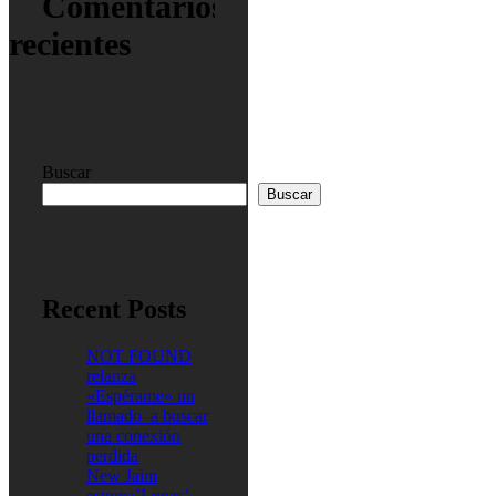
Comentarios
recientes
Buscar
Buscar
Recent Posts
NOT FOUND
relanza
«Espérame» un
llamado a buscar
una conexión
perdida
New Jaim
estrena’Lunas’