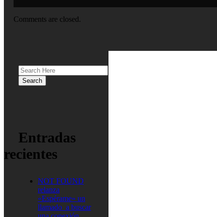
Comments are closed.
Entradas
recientes
NOT FOUND
relanza
«Espérame» un
llamado a buscar
una conexión