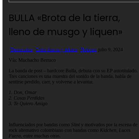
BULLA «Brota de la tierra,
lleno de musgo y liquen»
Destacados
Entre discos y relatos
Noticias
julio 9, 2024
Vía: Muchacho Berraco
La banda de post – hardcore Bulla, debuta con su EP autotitulado.
Tres canciones es una muestra del sonido de la banda, habla de
sentirse perdido, caer, y volverse a levantar.
1. Don, Omar
2. Cosas Perdidas
3. Te Quiero Amigo
Influenciados por bandas como
Slint
y motivados por la escena de
rock alternativo colombiano con bandas como
Kidchen, Luces
Fuera
, entre muchas otras.