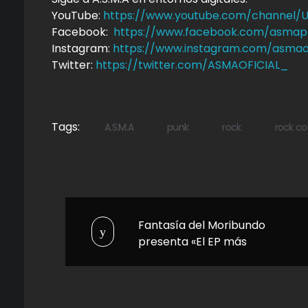
YouTube:
https://www.youtube.com/channe
Facebook:
https://www.facebook.com/asmap
Instagram:
https://www.instagram.com/asmaof
Twitter:
https://twitter.com/ASMAOFICIAL_
Tags:
A.S.M.A
punk
rock
rock c
Fantasía del Moribundo
presenta «El EP más
bonito que escucharán en
sus vidas»