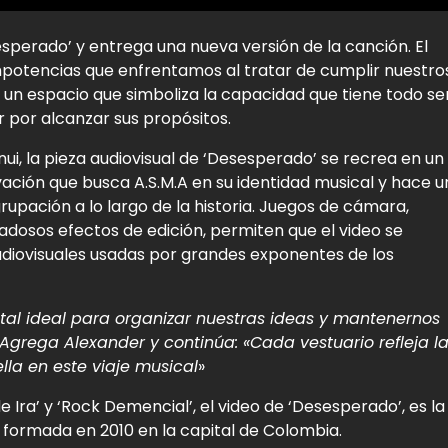
sesperado’ y entrega una nueva versión de la canción. El
mpotencias que enfrentamos al tratar de cumplir nuestro
ja un espacio que simboliza la capacidad que tiene todo se
 por alcanzar sus propósitos.
nui, la pieza audiovisual de ‘Desesperado’ se recrea en un
vación que busca A.S.M.A en su identidad musical y hace u
grupación a lo largo de la historia. Juegos de cámara,
dosos efectos de edición, permiten que el video se
udiovisuales usadas por grandes exponentes de los
tal ideal para organizar nuestras ideas y mantenernos
 Agrega Alexander y continúa: «Cada vestuario refleja l
la en este viaje musical
»
 Ira’ y ‘Rock Demencial’, el video de ‘Desesperado’, es la
 formada en 2010 en la capital de Colombia.