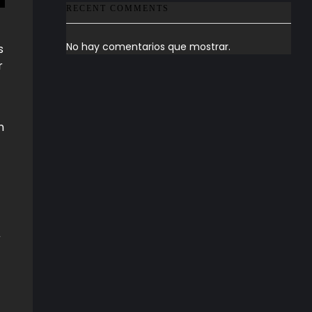
RECENT COMMENTS
No hay comentarios que mostrar.
s
r
n
a