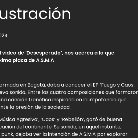
rustración
2024
l video de ‘Desesperado’, nos acerca a lo que
xima placa de A.S.M.A
formada en Bogotá, daba a conocer el EP ‘Fuego y Caos’,
 nuevo sonido. Entre las cuatro composiciones que formaro
na canción frenética inspirada en la impotencia que
te la presión de la sociedad.
úsica Agresiva’, ‘Caos’ y ‘Rebelión’, gozó de buena
ción del continente. Su sonido, en aquel instante,
 punk, dejaba ver la intención de A.S.M.A por explorar