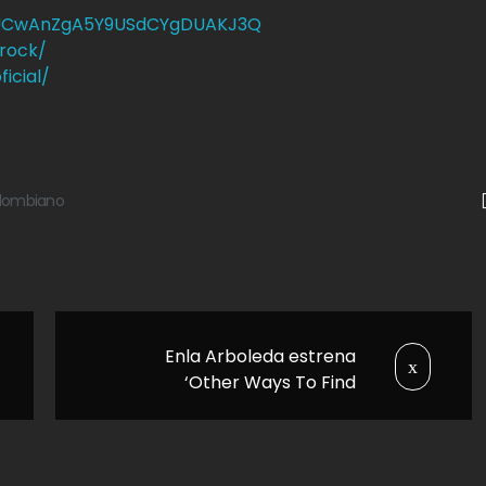
l/UCwAnZgA5Y9USdCYgDUAKJ3Q
rock/
icial/
olombiano
Enla Arboleda estrena
‘Other Ways To Find
Yourself’