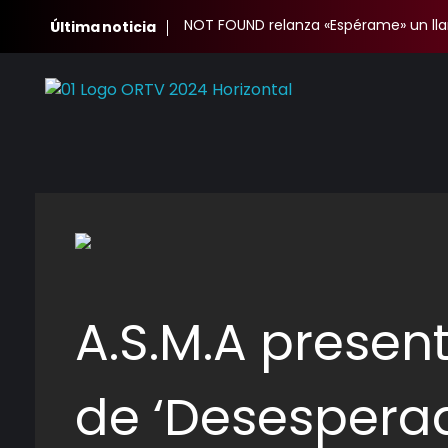
NOT FOUND relanza «Espérame» un ll
Última noticia
Oscura Radio TV
Complete Elementor Demo - Phlox WordPress Theme
A.S.M.A present
de ‘Desespera