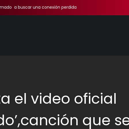
amado a buscar una conexión perdida
a el video oficial
do’,canción que s