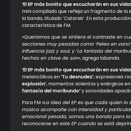
‘El EP más bonito que escucharán en sus vida
mini compilado que refleja un fragmento de la 
la banda, titulado ‘Catarsis’. En esta producci
característica de FM.
«Queríamos que se sintiera el contraste en c
secciones muy pesadas como ‘Pelea en vano’,
influencia jazz y soul, y ‘La fantasía del mor
hechas en clave de son
«, agrega labanda.
‘El EP más bonito que escucharán en sus vida
melancólicos en
‘Tu desnudez’
, expresiones r
explosión’
, momentos violentos y enérgicos en
fantasía del moribundo’
y sonoridades apacib
Para FM
«La idea del EP es que cada quien lo 
música acompañe con intensidad y particular
emocional pesada, somos una banda para la 
reconocerse en este EP cuando se está deprim