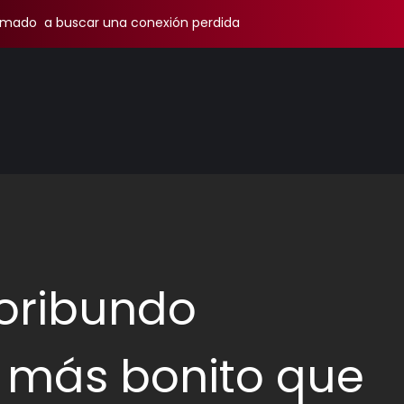
amado a buscar una conexión perdida
Moribundo
P más bonito que