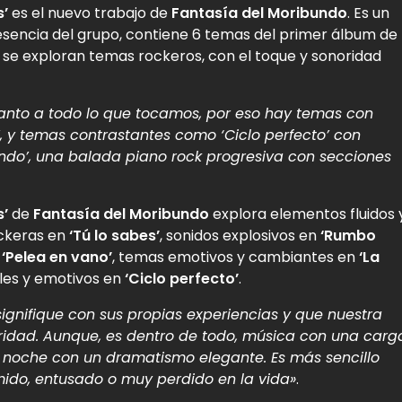
s’
es el nuevo trabajo de
Fantasía del Moribundo
. Es un
esencia del grupo, contiene 6 temas del primer álbum de
ón se exploran temas rockeros, con el toque y sonoridad
uanto a todo lo que tocamos, por eso hay temas con
 y temas contrastantes como ‘Ciclo perfecto’ con
ibundo’, una balada piano rock progresiva con secciones
s’
de
Fantasía del Moribundo
explora elementos fluidos 
ockeras en
‘Tú lo sabes’
, sonidos explosivos en
‘Rumbo
‘Pelea en vano’
, temas emotivos y cambiantes en
‘La
les y emotivos en
‘Ciclo perfecto’
.
signifique con sus propias experiencias y que nuestra
idad. Aunque, es dentro de todo, música con una carg
noche con un dramatismo elegante. Es más sencillo
ido, entusado o muy perdido en la vida»
.