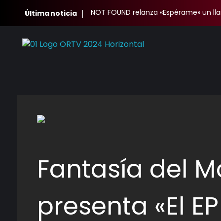
NOT FOUND relanza «Espérame» un ll
Última noticia
Oscura Radio TV
Complete Elementor Demo - Phlox WordPress Theme
Fantasía del 
presenta «El E